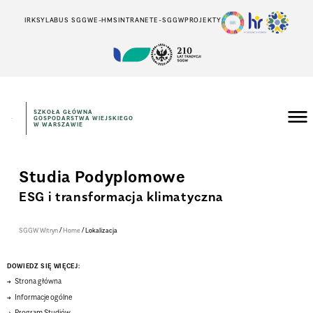
IRK
SYLABUS SGGW
E-HMS
INTRANET
E-SGGW
PROJEKTY
SZKOŁA GŁÓWNA
GOSPODARSTWA WIEJSKIEGO
W WARSZAWIE
Studia Podyplomowe
ESG i transformacja klimatyczna
/
/
SGGW Witryn
Home
Lokalizacja
DOWIEDZ SIĘ WIĘCEJ:
Strona główna
Informacje ogólne
Program Studiów