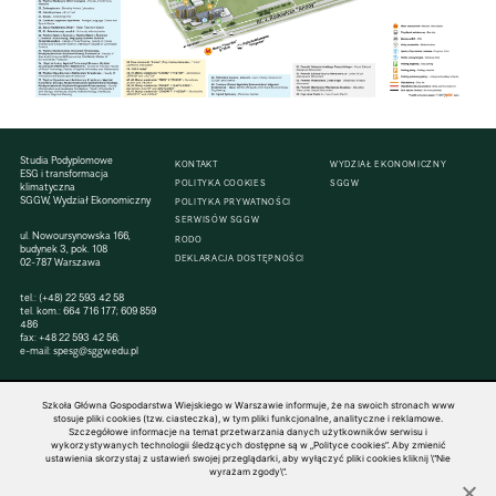
Studia Podyplomowe
KONTAKT
WYDZIAŁ EKONOMICZNY
ESG i transformacja
POLITYKA COOKIES
SGGW
klimatyczna
SGGW, Wydział Ekonomiczny
POLITYKA PRYWATNOŚCI
SERWISÓW SGGW
ul. Nowoursynowska 166,
RODO
budynek 3, pok. 108
DEKLARACJA DOSTĘPNOŚCI
02-787 Warszawa
tel.:
(+48) 22 593 42 58
tel. kom.:
664 716 177
;
609 859
486
fax: +48 22 593 42 56;
e-mail:
spesg@sggw.edu.pl
Szkoła Główna Gospodarstwa Wiejskiego w Warszawie informuje, że na swoich stronach www
stosuje pliki cookies (tzw. ciasteczka), w tym pliki funkcjonalne, analityczne i reklamowe.
Szczegółowe informacje na temat przetwarzania danych użytkowników serwisu i
wykorzystywanych technologii śledzących dostępne są w „Polityce cookies”. Aby zmienić
© 1816–2026 SGGW — ALL RIGHTS RESERVED
ustawienia skorzystaj z ustawień swojej przeglądarki, aby wyłączyć pliki cookies kliknij \"Nie
wyrażam zgody\".