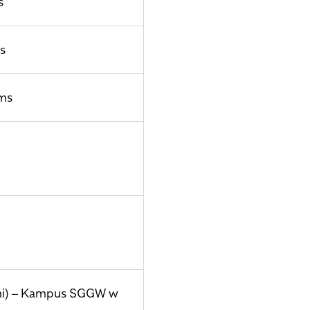
s
s
ms
ami) – Kampus SGGW w