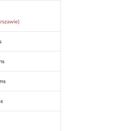
rszawie)
s
ms
ms
ms