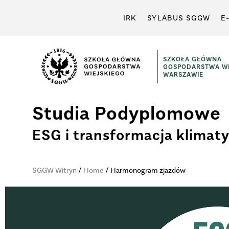
IRK
SYLABUS SGGW
E
SZKOŁA GŁÓWNA
GOSPODARSTWA WI
WARSZAWIE
Studia Podyplomowe
ESG i transformacja klimat
/
/
SGGW Witryn
Home
Harmonogram zjazdów