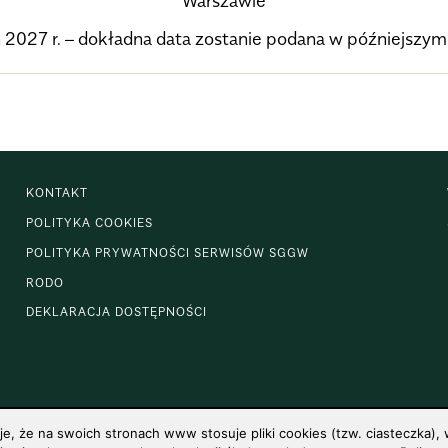
Warszawie
 2027 r.
– dokładna data zostanie podana w późniejszym
KONTAKT
POLITYKA COOKIES
POLITYKA PRYWATNOŚCI SERWISÓW SGGW
RODO
DEKLARACJA DOSTĘPNOŚCI
 że na swoich stronach www stosuje pliki cookies (tzw. ciasteczka), w