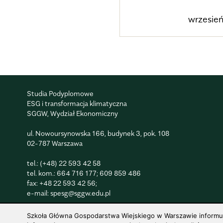
wrzesień
Studia Podyplomowe
ESG i transformacja klimatyczna
SGGW, Wydział Ekonomiczny
ul. Nowoursynowska 166, budynek 3, pok. 108
02-787 Warszawa
tel.:
(+48) 22 593 42 58
tel. kom.:
664 716 177
;
609 859 486
fax: +48 22 593 42 56;
e-mail:
spesg@sggw.edu.pl
Szkoła Główna Gospodarstwa Wiejskiego w Warszawie informuje,